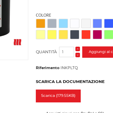
COLORE
Arancione
Argento
Azzurro
Bianco flash
Bianco coprente
Blu chiaro
Blu 
Giallo freddo
Giallo medio
Oro ricco
Nero
Rosso vivo
Solferino
Verd
QUANTITÀ
Aggiungi al c
Riferimento
INKPLTQ
SCARICA LA DOCUMENTAZIONE
Scarica (179.55KB)