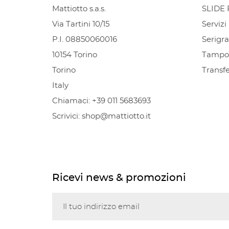
Mattiotto s.a.s.
SLIDE 
Via Tartini 10/15
Servizi
P.I. 08850060016
Serigra
10154 Torino
Tampog
Torino
Transfe
Italy
Chiamaci:
+39 011 5683693
Scrivici:
shop@mattiotto.it
Ricevi news & promozioni